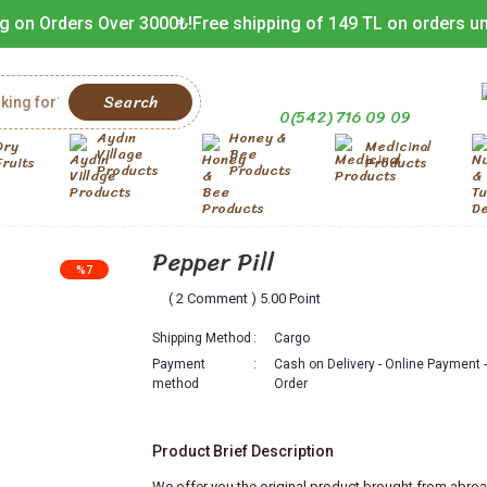
g on Orders Over 3000₺!
Free shipping of 149 TL on orders u
Search
0(542) 716 09 09
Aydın
Honey &
Dry
Medicinal
Village
Bee
Fruits
Products
Products
Products
Pepper Pill
%7
( 2 Comment ) 5.00 Point
Shipping Method
Cargo
Payment
Cash on Delivery - Online Payment
method
Order
Product Brief Description
We offer you the original product brought from abroa