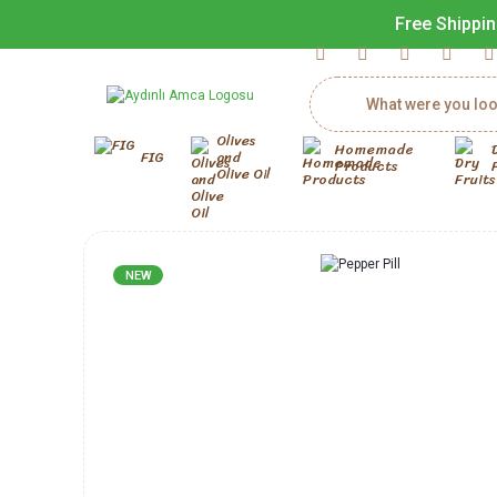
Free Shippin
Olives
Homemade
FIG
and
Products
Olive Oil
NEW