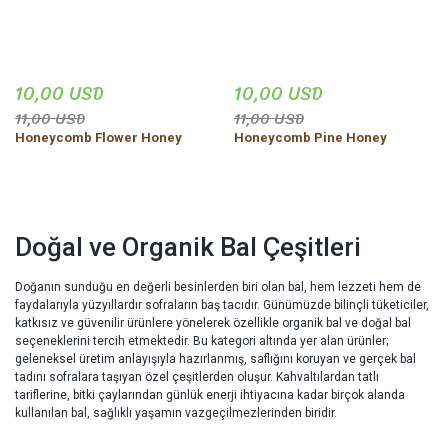
10,00 USD
10,00 USD
11,00 USD
11,00 USD
Honeycomb Flower Honey
Honeycomb Pine Honey
Doğal ve Organik Bal Çeşitleri
Doğanın sunduğu en değerli besinlerden biri olan bal, hem lezzeti hem de
faydalarıyla yüzyıllardır sofraların baş tacıdır. Günümüzde bilinçli tüketiciler,
katkısız ve güvenilir ürünlere yönelerek özellikle organik bal ve doğal bal
seçeneklerini tercih etmektedir. Bu kategori altında yer alan ürünler;
geleneksel üretim anlayışıyla hazırlanmış, saflığını koruyan ve gerçek bal
tadını sofralara taşıyan özel çeşitlerden oluşur. Kahvaltılardan tatlı
tariflerine, bitki çaylarından günlük enerji ihtiyacına kadar birçok alanda
kullanılan bal, sağlıklı yaşamın vazgeçilmezlerinden biridir.