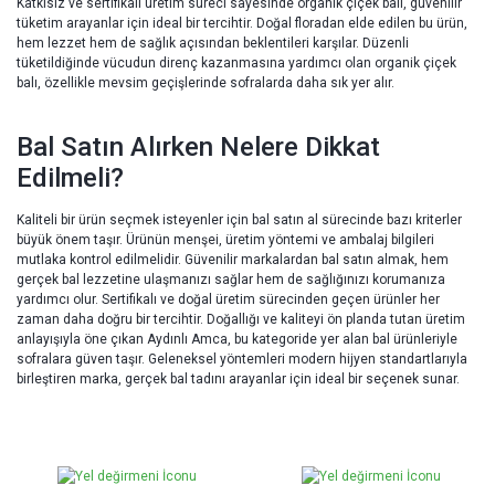
Katkısız ve sertifikalı üretim süreci sayesinde organik çiçek balı, güvenilir
tüketim arayanlar için ideal bir tercihtir. Doğal floradan elde edilen bu ürün,
hem lezzet hem de sağlık açısından beklentileri karşılar. Düzenli
tüketildiğinde vücudun direnç kazanmasına yardımcı olan organik çiçek
balı, özellikle mevsim geçişlerinde sofralarda daha sık yer alır.
Bal Satın Alırken Nelere Dikkat
Edilmeli?
Kaliteli bir ürün seçmek isteyenler için bal satın al sürecinde bazı kriterler
büyük önem taşır. Ürünün menşei, üretim yöntemi ve ambalaj bilgileri
mutlaka kontrol edilmelidir. Güvenilir markalardan bal satın almak, hem
gerçek bal lezzetine ulaşmanızı sağlar hem de sağlığınızı korumanıza
yardımcı olur. Sertifikalı ve doğal üretim sürecinden geçen ürünler her
zaman daha doğru bir tercihtir. Doğallığı ve kaliteyi ön planda tutan üretim
anlayışıyla öne çıkan Aydınlı Amca, bu kategoride yer alan bal ürünleriyle
sofralara güven taşır. Geleneksel yöntemleri modern hijyen standartlarıyla
birleştiren marka, gerçek bal tadını arayanlar için ideal bir seçenek sunar.