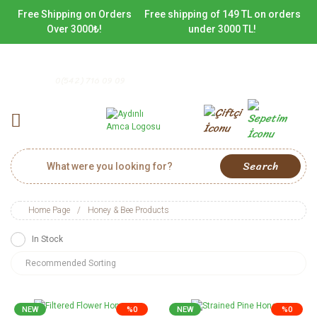
Free Shipping on Orders
Free shipping of 149 TL on orders
Over 3000₺!
under 3000 TL!
0(542) 716 09 09
Search
Home Page
Honey & Bee Products
In Stock
NEW
%0
NEW
%0