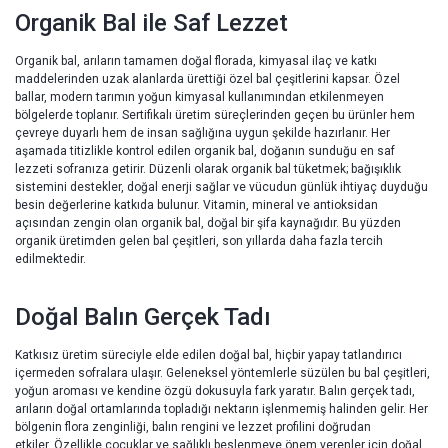
Organik Bal ile Saf Lezzet
Organik bal, arıların tamamen doğal florada, kimyasal ilaç ve katkı
maddelerinden uzak alanlarda ürettiği özel bal çeşitlerini kapsar. Özel
ballar, modern tarımın yoğun kimyasal kullanımından etkilenmeyen
bölgelerde toplanır. Sertifikalı üretim süreçlerinden geçen bu ürünler hem
çevreye duyarlı hem de insan sağlığına uygun şekilde hazırlanır. Her
aşamada titizlikle kontrol edilen organik bal, doğanın sunduğu en saf
lezzeti sofranıza getirir. Düzenli olarak organik bal tüketmek; bağışıklık
sistemini destekler, doğal enerji sağlar ve vücudun günlük ihtiyaç duyduğu
besin değerlerine katkıda bulunur. Vitamin, mineral ve antioksidan
açısından zengin olan organik bal, doğal bir şifa kaynağıdır. Bu yüzden
organik üretimden gelen bal çeşitleri, son yıllarda daha fazla tercih
edilmektedir.
Doğal Balın Gerçek Tadı
Katkısız üretim süreciyle elde edilen doğal bal, hiçbir yapay tatlandırıcı
içermeden sofralara ulaşır. Geleneksel yöntemlerle süzülen bu bal çeşitleri,
yoğun aroması ve kendine özgü dokusuyla fark yaratır. Balın gerçek tadı,
arıların doğal ortamlarında topladığı nektarın işlenmemiş halinden gelir. Her
bölgenin flora zenginliği, balın rengini ve lezzet profilini doğrudan
etkiler. Özellikle çocuklar ve sağlıklı beslenmeye önem verenler için doğal