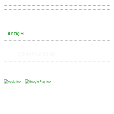
HELP
İLETİŞİM
0(542) 716 09 09
Mobil Uygulamalarımız
Be Informed of Innovations
You can be informed about the innovations of our website by
subscribing to our e-bulletin.