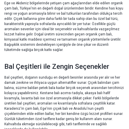
Ege ve Akdeniz bölgelerinde yetişen çam ağaçlarından elde edilen organik
çam balı, Türkiye'nin en değerli doğal ürünlerinden biridir. Kendine has koyu
rengi ve yoğun aromasıyla bilinir ve bal tutkunları tarafından oldukça tercih
edilir. Çiçek ballarına göre daha farklı bir tada sahip olan bu özel bal türü,
karakteristik yapısıyla sofralarda ayrıcalıklı bir yer tutar. Özellikle güçlü
aromaları sevenler için ideal bir seçenektir ve kahvaltılarda vazgeçilmez
lezzet haline gelir. Doğal üretim sürecinden geçen organik çam balı,
kimyasal katkı maddesi içermez ve tamamen organik yöntemlerle üretilir.
Bağışıklık sistemini destekleyen içeriğiyle de öne çıkar ve düzenli
tüketimde sağlığa birçok katkı sağlar.
Bal Çeşitleri ile Zengin Seçenekler
Bal çeşitleri, doğanın sunduğu en değerli besinler arasında yer alır ve her
damak zevkine ve ihtiyaca uygun alternatifler sunar. Çiçek balından çam
balına, süzme baldan petek bala kadar birçok seçenek arasından tercihinizi
kolayca yapabilirsiniz. Kestane balı acımsı tadıyla, akasya balı hafif
kıvamıyla, lavanta balı ise özel aromasıyla dikkat çeker. Farklı bölgelerde
üretilen bal çeşitleri, aromaları ve kıvamlarıyla sofralara çeşitlilik katar.
Karadeniz'in çam balı, Ege'nin çiçek balı ve Anadolu'nun çeşitli
çiçeklerinden elde edilen ballar, her biri kendine özgü lezzet profilleri sunar.
Günlük tüketimden özel tariflere kadar geniş bir kullanım alanı sunar.
Kahvaltıda ekmeğe sürülebileceği gibi, tatlı tariflerinde ve sağlıklı