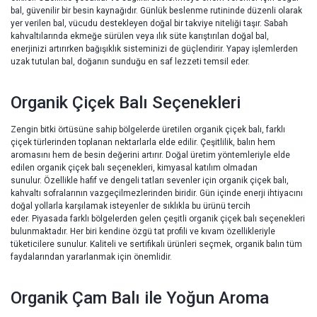
bal, güvenilir bir besin kaynağıdır. Günlük beslenme rutininde düzenli olarak
yer verilen bal, vücudu destekleyen doğal bir takviye niteliği taşır. Sabah
kahvaltılarında ekmeğe sürülen veya ılık süte karıştırılan doğal bal,
enerjinizi artırırken bağışıklık sisteminizi de güçlendirir. Yapay işlemlerden
uzak tutulan bal, doğanın sunduğu en saf lezzeti temsil eder.
Organik Çiçek Balı Seçenekleri
Zengin bitki örtüsüne sahip bölgelerde üretilen organik çiçek balı, farklı
çiçek türlerinden toplanan nektarlarla elde edilir. Çeşitlilik, balın hem
aromasını hem de besin değerini artırır. Doğal üretim yöntemleriyle elde
edilen organik çiçek balı seçenekleri, kimyasal katılım olmadan
sunulur. Özellikle hafif ve dengeli tatları sevenler için organik çiçek balı,
kahvaltı sofralarının vazgeçilmezlerinden biridir. Gün içinde enerji ihtiyacını
doğal yollarla karşılamak isteyenler de sıklıkla bu ürünü tercih
eder. Piyasada farklı bölgelerden gelen çeşitli organik çiçek balı seçenekleri
bulunmaktadır. Her biri kendine özgü tat profili ve kıvam özellikleriyle
tüketicilere sunulur. Kaliteli ve sertifikalı ürünleri seçmek, organik balın tüm
faydalarından yararlanmak için önemlidir.
Organik Çam Balı ile Yoğun Aroma