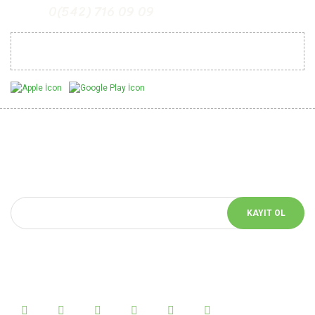
0(542) 716 09 09
Mobil Uygulamalarımız
Yeniliklerden Haberdar Ol
E-bülten aboneliği yaparak sitemizin yeniliklerinden haberdar
olabilirsiniz.
KAYIT OL
Bizi Takip Et!
Sosyal medyada bizi takip et yeniliklerden haberdar ol.