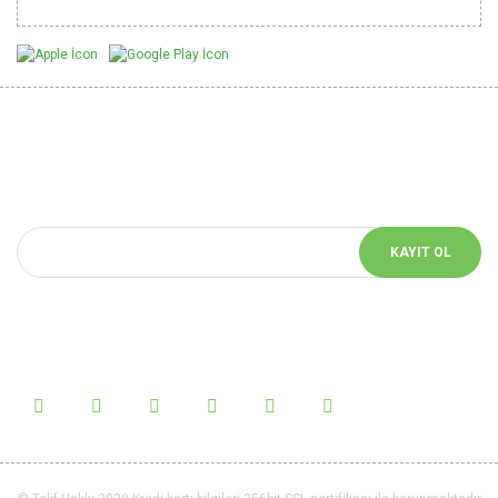
Yeniliklerden Haberdar Ol
E-bülten aboneliği yaparak sitemizin yeniliklerinden haberdar
olabilirsiniz.
KAYIT OL
Bizi Takip Et!
Sosyal medyada bizi takip et yeniliklerden haberdar ol.