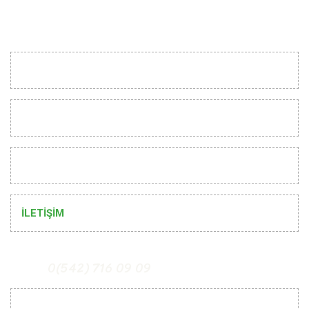
KURUMSAL
MÜŞTERİ İLİŞKİLERİ
YARDIM
İLETİŞİM
0(542) 716 09 09
Mobil Uygulamalarımız