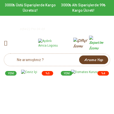
3000₺ Üstü Siparişlerde Kargo
3000₺ Altı Siparişlerde 99₺
Ücretsiz!
Kargo Ücreti!
0(542) 716 09 09
Arama Yap
YENİ
%5
YENİ
%4