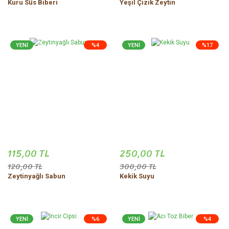
Kuru Süs Biberi
Yeşil Çizik Zeytin
YENİ
%4
YENİ
%17
115,00 TL
250,00 TL
120,00 TL
300,00 TL
Zeytinyağlı Sabun
Kekik Suyu
YENİ
%6
YENİ
%4