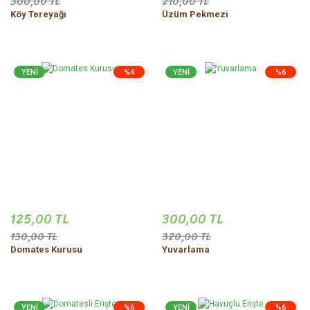
300,00 TL
210,00 TL
Köy Tereyağı
Üzüm Pekmezi
YENİ
%4
YENİ
%6
125,00 TL
300,00 TL
130,00 TL
320,00 TL
Domates Kurusu
Yuvarlama
YENİ
%6
YENİ
%6