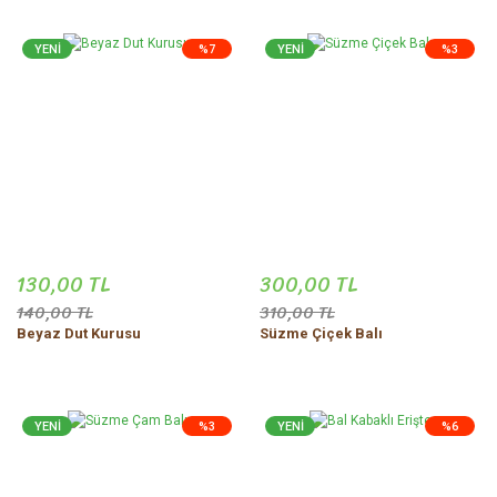
YENİ
%7
YENİ
%3
130,00 TL
300,00 TL
140,00 TL
310,00 TL
Beyaz Dut Kurusu
Süzme Çiçek Balı
YENİ
%3
YENİ
%6