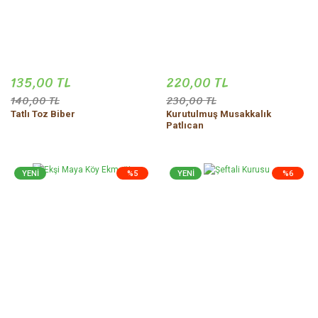
135,00 TL
220,00 TL
140,00 TL
230,00 TL
Tatlı Toz Biber
Kurutulmuş Musakkalık
Patlıcan
YENİ
%5
YENİ
%6