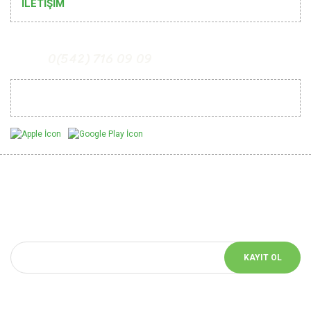
İLETİŞİM
0(542) 716 09 09
Mobil Uygulamalarımız
Yeniliklerden Haberdar Ol
E-bülten aboneliği yaparak sitemizin yeniliklerinden haberdar
olabilirsiniz.
KAYIT OL
Bizi Takip Et!