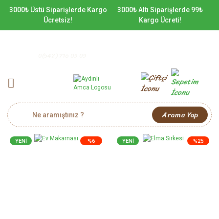
3000₺ Üstü Siparişlerde Kargo
3000₺ Altı Siparişlerde 99₺
Ücretsiz!
Kargo Ücreti!
0(542) 716 09 09
Arama Yap
YENİ
%6
YENİ
%25