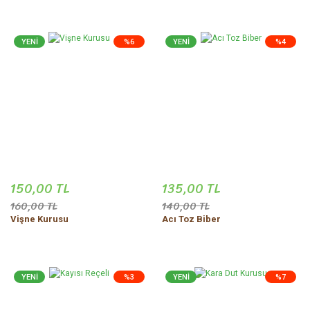
YENİ
%6
YENİ
%4
150,00 TL
135,00 TL
160,00 TL
140,00 TL
Vişne Kurusu
Acı Toz Biber
YENİ
%3
YENİ
%7