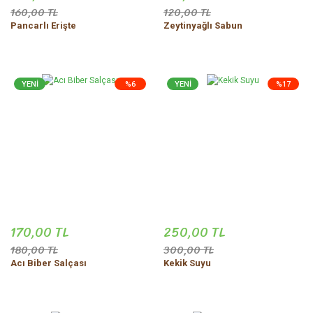
160,00 TL
120,00 TL
Pancarlı Erişte
Zeytinyağlı Sabun
YENİ
%6
YENİ
%17
170,00 TL
250,00 TL
180,00 TL
300,00 TL
Acı Biber Salçası
Kekik Suyu